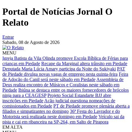
Portal de Notícias Jornal O
Relato
Entrar
Sabado,
08 de Agosto de 2026
MENU
Igreja Batista da Vila Olinda promove Escola Bíblica de Férias para
crianças em Piedade
Recape da Marginal altera trânsito em Piedade
Deputada Maria Lúcia Amary participa da Noite do Sukiyaki
PAT
de Piedade divulga novas vagas de emprego nesta quinta-feira
Feira
de Adoção do Canil será neste sábado em Piedade
Assembleia de
Deus realiza encontro de Músicos e Coralistas neste sábado em
Piedade
Ibiúna se destaca entre os maiores fornecedores de brócolos
ninja para a CEAGESP
Projeto Social Estandarte BJJ abre
inscrições em Piedade
Ação judicial questiona nomeações de
comissionados em Piedade
PT de Piedade promove plenária aberta a
filiados e simpatizantes no domingo
36ª Festa do Lavrador e do
Motorista será realizada neste domingo em Piedade
Veículo sai da
pista e cai em ribanceira na SP-264, em Salto de Pirapora
EM ALTA