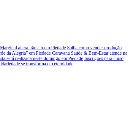
Marginal altera trânsito em Piedade
Saiba como vender produção
rde da Alegria” em Piedade
Caravana Saúde & Bem-Estar atende na
sta será realizada neste domingo em Piedade
Inscrições para curso
idariedade se transforma em eternidade