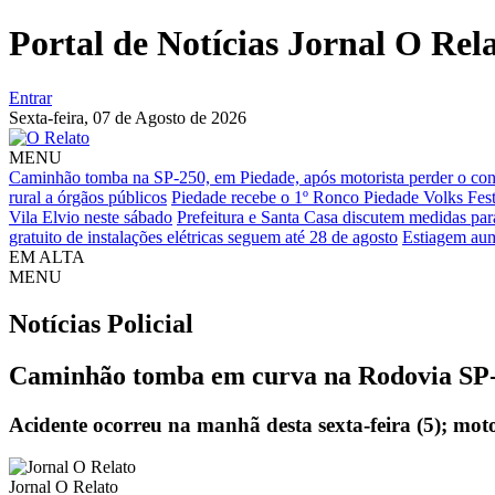
Portal de Notícias Jornal O Rel
Entrar
Sexta-feira,
07 de Agosto de 2026
MENU
Caminhão tomba na SP-250, em Piedade, após motorista perder o cont
rural a órgãos públicos
Piedade recebe o 1º Ronco Piedade Volks Fest
Vila Elvio neste sábado
Prefeitura e Santa Casa discutem medidas pa
gratuito de instalações elétricas seguem até 28 de agosto
Estiagem aum
EM ALTA
MENU
Notícias
Policial
Caminhão tomba em curva na Rodovia SP-
Acidente ocorreu na manhã desta sexta-feira (5); moto
Jornal O Relato