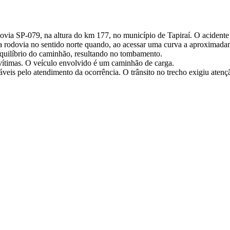
ia SP-079, na altura do km 177, no município de Tapiraí. O acidente f
la rodovia no sentido norte quando, ao acessar uma curva a aproximad
quilíbrio do caminhão, resultando no tombamento.
s vítimas. O veículo envolvido é um caminhão de carga.
áveis pelo atendimento da ocorrência. O trânsito no trecho exigiu atenç