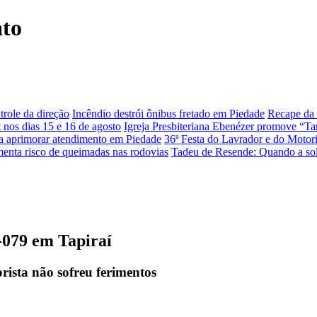
ato
role da direção
Incêndio destrói ônibus fretado em Piedade
Recape da 
 nos dias 15 e 16 de agosto
Igreja Presbiteriana Ebenézer promove “Ta
ra aprimorar atendimento em Piedade
36ª Festa do Lavrador e do Motori
enta risco de queimadas nas rodovias
Tadeu de Resende: Quando a sol
079 em Tapiraí
rista não sofreu ferimentos