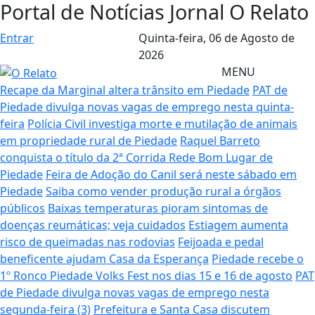
Portal de Notícias Jornal O Relato
Entrar
Quinta-feira,
06 de Agosto de
2026
MENU
Recape da Marginal altera trânsito em Piedade
PAT de
Piedade divulga novas vagas de emprego nesta quinta-
feira
Polícia Civil investiga morte e mutilação de animais
em propriedade rural de Piedade
Raquel Barreto
conquista o título da 2ª Corrida Rede Bom Lugar de
Piedade
Feira de Adoção do Canil será neste sábado em
Piedade
Saiba como vender produção rural a órgãos
públicos
Baixas temperaturas pioram sintomas de
doenças reumáticas; veja cuidados
Estiagem aumenta
risco de queimadas nas rodovias
Feijoada e pedal
beneficente ajudam Casa da Esperança
Piedade recebe o
1º Ronco Piedade Volks Fest nos dias 15 e 16 de agosto
PAT
de Piedade divulga novas vagas de emprego nesta
segunda-feira (3)
Prefeitura e Santa Casa discutem