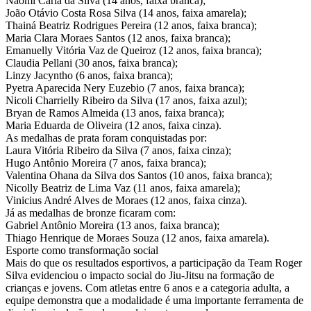
Naomi Carla da Silva (14 anos, faixa branca);
João Otávio Costa Rosa Silva (14 anos, faixa amarela);
Thainá Beatriz Rodrigues Pereira (12 anos, faixa branca);
Maria Clara Moraes Santos (12 anos, faixa branca);
Emanuelly Vitória Vaz de Queiroz (12 anos, faixa branca);
Claudia Pellani (30 anos, faixa branca);
Linzy Jacyntho (6 anos, faixa branca);
Pyetra Aparecida Nery Euzebio (7 anos, faixa branca);
Nicoli Charrielly Ribeiro da Silva (17 anos, faixa azul);
Bryan de Ramos Almeida (13 anos, faixa branca);
Maria Eduarda de Oliveira (12 anos, faixa cinza).
As medalhas de prata foram conquistadas por:
Laura Vitória Ribeiro da Silva (7 anos, faixa cinza);
Hugo Antônio Moreira (7 anos, faixa branca);
Valentina Ohana da Silva dos Santos (10 anos, faixa branca);
Nicolly Beatriz de Lima Vaz (11 anos, faixa amarela);
Vinicius André Alves de Moraes (12 anos, faixa cinza).
Já as medalhas de bronze ficaram com:
Gabriel Antônio Moreira (13 anos, faixa branca);
Thiago Henrique de Moraes Souza (12 anos, faixa amarela).
Esporte como transformação social
Mais do que os resultados esportivos, a participação da Team Roger
Silva evidenciou o impacto social do Jiu-Jitsu na formação de
crianças e jovens. Com atletas entre 6 anos e a categoria adulta, a
equipe demonstra que a modalidade é uma importante ferramenta de