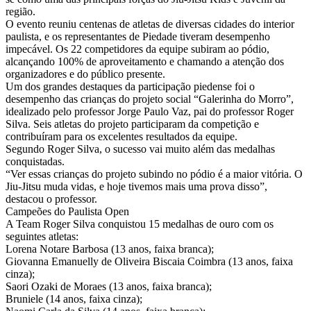
região.
O evento reuniu centenas de atletas de diversas cidades do interior
paulista, e os representantes de Piedade tiveram desempenho
impecável. Os 22 competidores da equipe subiram ao pódio,
alcançando 100% de aproveitamento e chamando a atenção dos
organizadores e do público presente.
Um dos grandes destaques da participação piedense foi o
desempenho das crianças do projeto social “Galerinha do Morro”,
idealizado pelo professor Jorge Paulo Vaz, pai do professor Roger
Silva. Seis atletas do projeto participaram da competição e
contribuíram para os excelentes resultados da equipe.
Segundo Roger Silva, o sucesso vai muito além das medalhas
conquistadas.
“Ver essas crianças do projeto subindo no pódio é a maior vitória. O
Jiu-Jitsu muda vidas, e hoje tivemos mais uma prova disso”,
destacou o professor.
Campeões do Paulista Open
A Team Roger Silva conquistou 15 medalhas de ouro com os
seguintes atletas:
Lorena Notare Barbosa (13 anos, faixa branca);
Giovanna Emanuelly de Oliveira Biscaia Coimbra (13 anos, faixa
cinza);
Saori Ozaki de Moraes (13 anos, faixa branca);
Bruniele (14 anos, faixa cinza);