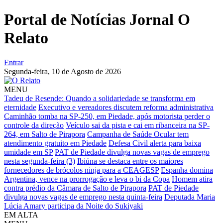
Portal de Notícias Jornal O
Relato
Entrar
Segunda-feira,
10 de Agosto de 2026
MENU
Tadeu de Resende: Quando a solidariedade se transforma em
eternidade
Executivo e vereadores discutem reforma administrativa
Caminhão tomba na SP-250, em Piedade, após motorista perder o
controle da direção
Veículo sai da pista e cai em ribanceira na SP-
264, em Salto de Pirapora
Campanha de Saúde Ocular tem
atendimento gratuito em Piedade
Defesa Civil alerta para baixa
umidade em SP
PAT de Piedade divulga novas vagas de emprego
nesta segunda-feira (3)
Ibiúna se destaca entre os maiores
fornecedores de brócolos ninja para a CEAGESP
Espanha domina
Argentina, vence na prorrogação e leva o bi da Copa
Homem atira
contra prédio da Câmara de Salto de Pirapora
PAT de Piedade
divulga novas vagas de emprego nesta quinta-feira
Deputada Maria
Lúcia Amary participa da Noite do Sukiyaki
EM ALTA