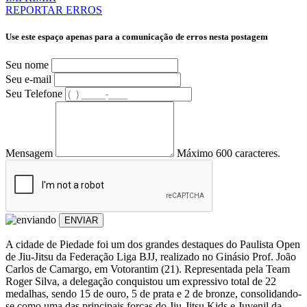
REPORTAR ERROS
Use este espaço apenas para a comunicação de erros nesta postagem
Seu nome
Seu e-mail
Seu Telefone
Mensagem
Máximo 600 caracteres.
ENVIAR
A cidade de Piedade foi um dos grandes destaques do Paulista Open
de Jiu-Jitsu da Federação Liga BJJ, realizado no Ginásio Prof. João
Carlos de Camargo, em Votorantim (21). Representada pela Team
Roger Silva, a delegação conquistou um expressivo total de 22
medalhas, sendo 15 de ouro, 5 de prata e 2 de bronze, consolidando-
se como uma das principais forças do Jiu-Jitsu Kids e Juvenil da