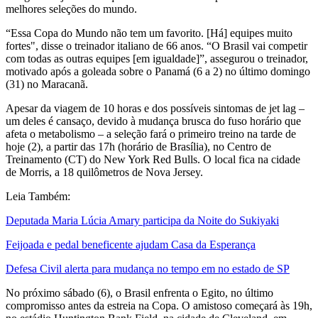
melhores seleções do mundo.
“Essa Copa do Mundo não tem um favorito. [Há] equipes muito
fortes", disse o treinador italiano de 66 anos. “O Brasil vai competir
com todas as outras equipes [em igualdade]”, assegurou o treinador,
motivado após a goleada sobre o Panamá (6 a 2) no último domingo
(31) no Maracanã.
Apesar da viagem de 10 horas e dos possíveis sintomas de jet lag –
um deles é cansaço, devido à mudança brusca do fuso horário que
afeta o metabolismo – a seleção fará o primeiro treino na tarde de
hoje (2), a partir das 17h (horário de Brasília), no Centro de
Treinamento (CT) do New York Red Bulls. O local fica na cidade
de Morris, a 18 quilômetros de Nova Jersey.
Leia Também:
Deputada Maria Lúcia Amary participa da Noite do Sukiyaki
Feijoada e pedal beneficente ajudam Casa da Esperança
Defesa Civil alerta para mudança no tempo em no estado de SP
No próximo sábado (6), o Brasil enfrenta o Egito, no último
compromisso antes da estreia na Copa. O amistoso começará às 19h,