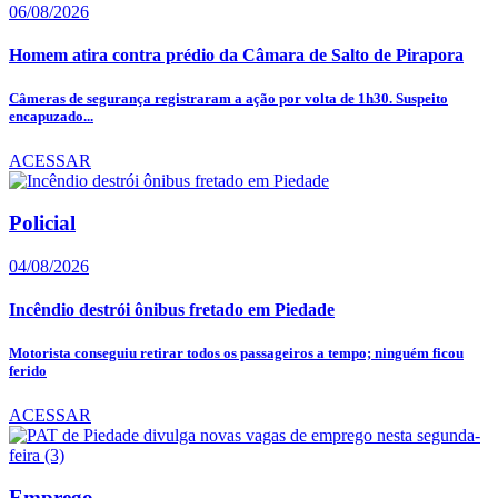
06/08/2026
Homem atira contra prédio da Câmara de Salto de Pirapora
Câmeras de segurança registraram a ação por volta de 1h30. Suspeito
encapuzado...
ACESSAR
Policial
04/08/2026
Incêndio destrói ônibus fretado em Piedade
Motorista conseguiu retirar todos os passageiros a tempo; ninguém ficou
ferido
ACESSAR
Emprego