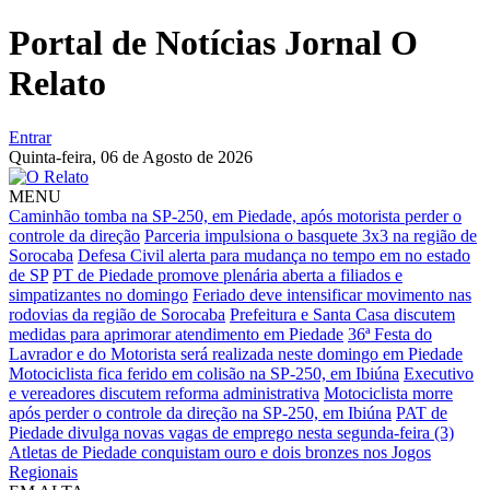
Portal de Notícias Jornal O
Relato
Entrar
Quinta-feira,
06 de Agosto de 2026
MENU
Caminhão tomba na SP-250, em Piedade, após motorista perder o
controle da direção
Parceria impulsiona o basquete 3x3 na região de
Sorocaba
Defesa Civil alerta para mudança no tempo em no estado
de SP
PT de Piedade promove plenária aberta a filiados e
simpatizantes no domingo
Feriado deve intensificar movimento nas
rodovias da região de Sorocaba
Prefeitura e Santa Casa discutem
medidas para aprimorar atendimento em Piedade
36ª Festa do
Lavrador e do Motorista será realizada neste domingo em Piedade
Motociclista fica ferido em colisão na SP-250, em Ibiúna
Executivo
e vereadores discutem reforma administrativa
Motociclista morre
após perder o controle da direção na SP-250, em Ibiúna
PAT de
Piedade divulga novas vagas de emprego nesta segunda-feira (3)
Atletas de Piedade conquistam ouro e dois bronzes nos Jogos
Regionais