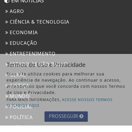
EM NOTÍCIAS
AGRO
CIÊNCIA & TECNOLOGIA
ECONOMIA
EDUCAÇÃO
ENTRETENIMENTO
Termos de Uso e Privacidade
ESTADO DE SÃO PAULO
Esse site utiliza cookies para melhorar sua
GERAL
experiência de navegação. Ao continuar o acesso,
JUSTIÇA
entendemos que você concorda com nossos Termos
de Uso e Privacidade.
MUNDO
PARA MAIS INFORMAÇÕES,
ACESSE NOSSOS TERMOS
CLICANDO AQUI
POLICIAL
PROSSEGUIR
POLÍTICA
SAÚDE