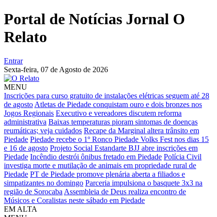
Portal de Notícias Jornal O
Relato
Entrar
Sexta-feira,
07 de Agosto de 2026
MENU
Inscrições para curso gratuito de instalações elétricas seguem até 28
de agosto
Atletas de Piedade conquistam ouro e dois bronzes nos
Jogos Regionais
Executivo e vereadores discutem reforma
administrativa
Baixas temperaturas pioram sintomas de doenças
reumáticas; veja cuidados
Recape da Marginal altera trânsito em
Piedade
Piedade recebe o 1º Ronco Piedade Volks Fest nos dias 15
e 16 de agosto
Projeto Social Estandarte BJJ abre inscrições em
Piedade
Incêndio destrói ônibus fretado em Piedade
Polícia Civil
investiga morte e mutilação de animais em propriedade rural de
Piedade
PT de Piedade promove plenária aberta a filiados e
simpatizantes no domingo
Parceria impulsiona o basquete 3x3 na
região de Sorocaba
Assembleia de Deus realiza encontro de
Músicos e Coralistas neste sábado em Piedade
EM ALTA