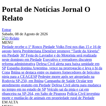
Portal de Notícias Jornal O
Relato
Entrar
Sabado,
08 de Agosto de 2026
MENU
Piedade recebe o 1º Ronco Piedade Volks Fest nos dias 15 e 16 de
agosto
Igreja Presbiteriana Ebenézer promove “Tarde da Alegria”
em Piedade
36ª Festa do Lavrador e do Motorista será realizada
neste domingo em Piedade
Executivo e vereadores discutem
reforma administrativa
Defesa Civil alerta para baixa umidade em
SP
Espanha domina Argentina, vence na prorrogação e leva o bi da
Copa
Ibiúna se destaca entre os maiores fornecedores de brócolos
ninja para a CEAGESP
Pedestre morre após ser atropelado na
Rodovia SP-250, em Ibiúna
Campanha de Saúde Ocular tem
atendimento gratuito em Piedade
Defesa Civil alerta para mudança
no tempo em no estado de SP
Veículo sai da pista e cai em
ribanceira na SP-264, em Salto de Pirapora
Polícia Civil investiga
morte e mutilação de animais em propriedade rural de Piedade
EM ALTA