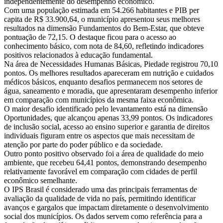
independentemente do desempenho econômico.
Com uma população estimada em 54.266 habitantes e PIB per
capita de R$ 33.900,64, o município apresentou seus melhores
resultados na dimensão Fundamentos do Bem-Estar, que obteve
pontuação de 72,15. O destaque ficou para o acesso ao
conhecimento básico, com nota de 84,60, refletindo indicadores
positivos relacionados à educação fundamental.
Na área de Necessidades Humanas Básicas, Piedade registrou 70,10
pontos. Os melhores resultados apareceram em nutrição e cuidados
médicos básicos, enquanto desafios permanecem nos setores de
água, saneamento e moradia, que apresentaram desempenho inferior
em comparação com municípios da mesma faixa econômica.
O maior desafio identificado pelo levantamento está na dimensão
Oportunidades, que alcançou apenas 33,99 pontos. Os indicadores
de inclusão social, acesso ao ensino superior e garantia de direitos
individuais figuram entre os aspectos que mais necessitam de
atenção por parte do poder público e da sociedade.
Outro ponto positivo observado foi a área de qualidade do meio
ambiente, que recebeu 64,41 pontos, demonstrando desempenho
relativamente favorável em comparação com cidades de perfil
econômico semelhante.
O IPS Brasil é considerado uma das principais ferramentas de
avaliação da qualidade de vida no país, permitindo identificar
avanços e gargalos que impactam diretamente o desenvolvimento
social dos municípios. Os dados servem como referência para a