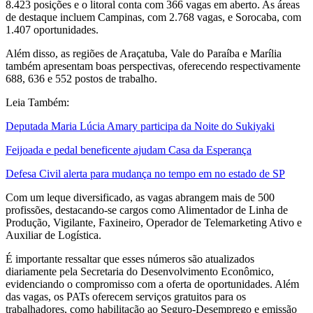
8.423 posições e o litoral conta com 366 vagas em aberto. As áreas
de destaque incluem Campinas, com 2.768 vagas, e Sorocaba, com
1.407 oportunidades.
Além disso, as regiões de Araçatuba, Vale do Paraíba e Marília
também apresentam boas perspectivas, oferecendo respectivamente
688, 636 e 552 postos de trabalho.
Leia Também:
Deputada Maria Lúcia Amary participa da Noite do Sukiyaki
Feijoada e pedal beneficente ajudam Casa da Esperança
Defesa Civil alerta para mudança no tempo em no estado de SP
Com um leque diversificado, as vagas abrangem mais de 500
profissões, destacando-se cargos como Alimentador de Linha de
Produção, Vigilante, Faxineiro, Operador de Telemarketing Ativo e
Auxiliar de Logística.
É importante ressaltar que esses números são atualizados
diariamente pela Secretaria do Desenvolvimento Econômico,
evidenciando o compromisso com a oferta de oportunidades. Além
das vagas, os PATs oferecem serviços gratuitos para os
trabalhadores, como habilitação ao Seguro-Desemprego e emissão