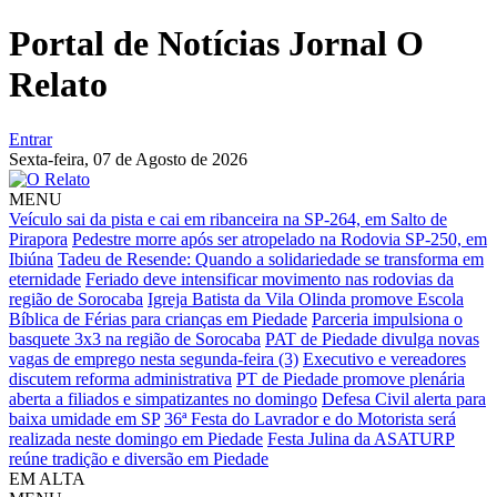
Portal de Notícias Jornal O
Relato
Entrar
Sexta-feira,
07 de Agosto de 2026
MENU
Veículo sai da pista e cai em ribanceira na SP-264, em Salto de
Pirapora
Pedestre morre após ser atropelado na Rodovia SP-250, em
Ibiúna
Tadeu de Resende: Quando a solidariedade se transforma em
eternidade
Feriado deve intensificar movimento nas rodovias da
região de Sorocaba
Igreja Batista da Vila Olinda promove Escola
Bíblica de Férias para crianças em Piedade
Parceria impulsiona o
basquete 3x3 na região de Sorocaba
PAT de Piedade divulga novas
vagas de emprego nesta segunda-feira (3)
Executivo e vereadores
discutem reforma administrativa
PT de Piedade promove plenária
aberta a filiados e simpatizantes no domingo
Defesa Civil alerta para
baixa umidade em SP
36ª Festa do Lavrador e do Motorista será
realizada neste domingo em Piedade
Festa Julina da ASATURP
reúne tradição e diversão em Piedade
EM ALTA