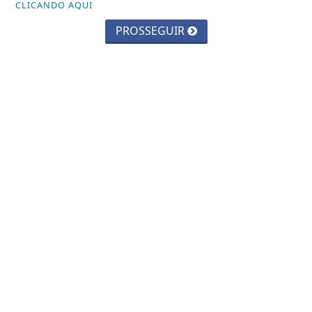
CLICANDO AQUI
ESTADO DE SÃO PAULO
PROSSEGUIR
GERAL
JUSTIÇA
MUNDO
POLICIAL
POLÍTICA
SAÚDE
INFORMAÇÕES
CONTATO
PAINEL DO USUÁRIO
TERMOS DE USO E PRIVACIDADE