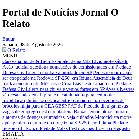
Portal de Notícias Jornal O
Relato
Entrar
Sabado,
08 de Agosto de 2026
MENU
Caravana Saúde & Bem-Estar atende na Vila Elvio neste sábado
Ação judicial questiona nomeações de comissionados em Piedade
Defesa Civil alerta para baixa umidade em SP
Pedestre morre após
ser atropelado na Rodovia SP-250, em Ibiúna
Assembleia de Deus
realiza encontro de Músicos e Coralistas neste sábado em Piedade
Defesa Civil alerta para chuva e ventos fortes em SP
Aves silvestres
são resgatadas em Tapiraí e encaminhadas para centro de
reabilitação
Ibiúna se destaca entre os maiores fornecedores de
brócolos ninja para a CEAGESP
PAT de Piedade divulga novas
vagas de emprego nesta quinta-feira
Baixas temperaturas pioram
sintomas de doenças reumáticas; veja cuidados
Motociclista morre
após perder o controle da direção na SP-250, em Ibiúna
Piedade
recebe o 1º Ronco Piedade Volks Fest nos dias 15 e 16 de agosto
EM ALTA