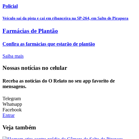
Policial
Veículo sai da pista e cai em ribanceira na SP-264, em Salto de Pirapora
Farmácias de Plantão
Confira as farmácias que estarão de plantão
Saiba mais
Nossas notícias
no celular
Receba as notícias do O Relato no seu app favorito de
mensagens.
Telegram
Whatsapp
Facebook
Entrar
Veja também