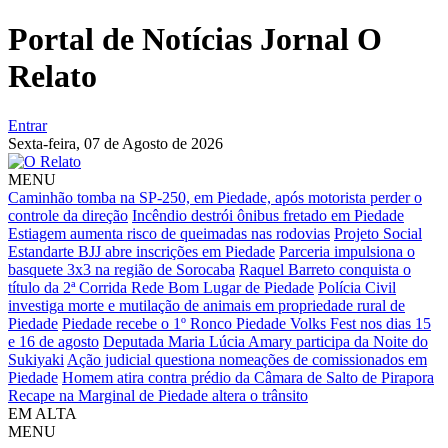
Portal de Notícias Jornal O
Relato
Entrar
Sexta-feira,
07 de Agosto de 2026
MENU
Caminhão tomba na SP-250, em Piedade, após motorista perder o
controle da direção
Incêndio destrói ônibus fretado em Piedade
Estiagem aumenta risco de queimadas nas rodovias
Projeto Social
Estandarte BJJ abre inscrições em Piedade
Parceria impulsiona o
basquete 3x3 na região de Sorocaba
Raquel Barreto conquista o
título da 2ª Corrida Rede Bom Lugar de Piedade
Polícia Civil
investiga morte e mutilação de animais em propriedade rural de
Piedade
Piedade recebe o 1º Ronco Piedade Volks Fest nos dias 15
e 16 de agosto
Deputada Maria Lúcia Amary participa da Noite do
Sukiyaki
Ação judicial questiona nomeações de comissionados em
Piedade
Homem atira contra prédio da Câmara de Salto de Pirapora
Recape na Marginal de Piedade altera o trânsito
EM ALTA
MENU