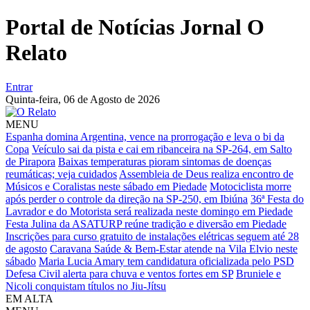
Portal de Notícias Jornal O
Relato
Entrar
Quinta-feira,
06 de Agosto de 2026
MENU
Espanha domina Argentina, vence na prorrogação e leva o bi da
Copa
Veículo sai da pista e cai em ribanceira na SP-264, em Salto
de Pirapora
Baixas temperaturas pioram sintomas de doenças
reumáticas; veja cuidados
Assembleia de Deus realiza encontro de
Músicos e Coralistas neste sábado em Piedade
Motociclista morre
após perder o controle da direção na SP-250, em Ibiúna
36ª Festa do
Lavrador e do Motorista será realizada neste domingo em Piedade
Festa Julina da ASATURP reúne tradição e diversão em Piedade
Inscrições para curso gratuito de instalações elétricas seguem até 28
de agosto
Caravana Saúde & Bem-Estar atende na Vila Elvio neste
sábado
Maria Lucia Amary tem candidatura oficializada pelo PSD
Defesa Civil alerta para chuva e ventos fortes em SP
Bruniele e
Nicoli conquistam títulos no Jiu-Jítsu
EM ALTA