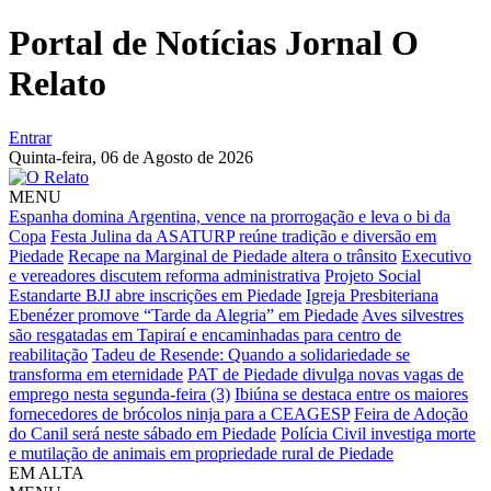
Portal de Notícias Jornal O
Relato
Entrar
Quinta-feira,
06 de Agosto de 2026
MENU
Espanha domina Argentina, vence na prorrogação e leva o bi da
Copa
Festa Julina da ASATURP reúne tradição e diversão em
Piedade
Recape na Marginal de Piedade altera o trânsito
Executivo
e vereadores discutem reforma administrativa
Projeto Social
Estandarte BJJ abre inscrições em Piedade
Igreja Presbiteriana
Ebenézer promove “Tarde da Alegria” em Piedade
Aves silvestres
são resgatadas em Tapiraí e encaminhadas para centro de
reabilitação
Tadeu de Resende: Quando a solidariedade se
transforma em eternidade
PAT de Piedade divulga novas vagas de
emprego nesta segunda-feira (3)
Ibiúna se destaca entre os maiores
fornecedores de brócolos ninja para a CEAGESP
Feira de Adoção
do Canil será neste sábado em Piedade
Polícia Civil investiga morte
e mutilação de animais em propriedade rural de Piedade
EM ALTA