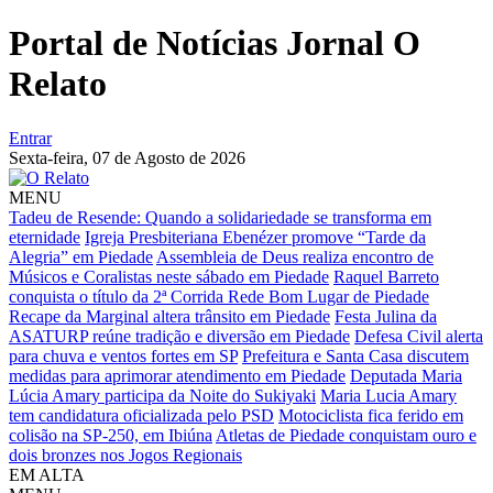
Portal de Notícias Jornal O
Relato
Entrar
Sexta-feira,
07 de Agosto de 2026
MENU
Tadeu de Resende: Quando a solidariedade se transforma em
eternidade
Igreja Presbiteriana Ebenézer promove “Tarde da
Alegria” em Piedade
Assembleia de Deus realiza encontro de
Músicos e Coralistas neste sábado em Piedade
Raquel Barreto
conquista o título da 2ª Corrida Rede Bom Lugar de Piedade
Recape da Marginal altera trânsito em Piedade
Festa Julina da
ASATURP reúne tradição e diversão em Piedade
Defesa Civil alerta
para chuva e ventos fortes em SP
Prefeitura e Santa Casa discutem
medidas para aprimorar atendimento em Piedade
Deputada Maria
Lúcia Amary participa da Noite do Sukiyaki
Maria Lucia Amary
tem candidatura oficializada pelo PSD
Motociclista fica ferido em
colisão na SP-250, em Ibiúna
Atletas de Piedade conquistam ouro e
dois bronzes nos Jogos Regionais
EM ALTA