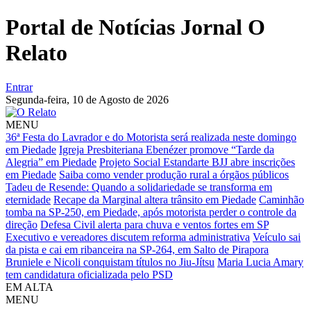
Portal de Notícias Jornal O
Relato
Entrar
Segunda-feira,
10 de Agosto de 2026
MENU
36ª Festa do Lavrador e do Motorista será realizada neste domingo
em Piedade
Igreja Presbiteriana Ebenézer promove “Tarde da
Alegria” em Piedade
Projeto Social Estandarte BJJ abre inscrições
em Piedade
Saiba como vender produção rural a órgãos públicos
Tadeu de Resende: Quando a solidariedade se transforma em
eternidade
Recape da Marginal altera trânsito em Piedade
Caminhão
tomba na SP-250, em Piedade, após motorista perder o controle da
direção
Defesa Civil alerta para chuva e ventos fortes em SP
Executivo e vereadores discutem reforma administrativa
Veículo sai
da pista e cai em ribanceira na SP-264, em Salto de Pirapora
Bruniele e Nicoli conquistam títulos no Jiu-Jítsu
Maria Lucia Amary
tem candidatura oficializada pelo PSD
EM ALTA
MENU