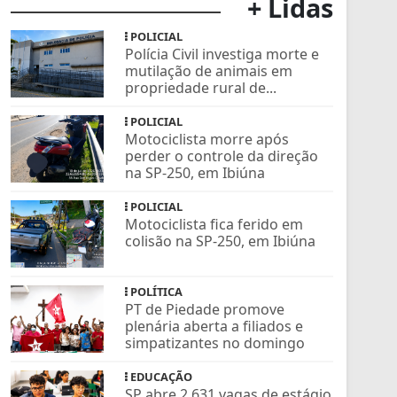
+ Lidas
POLICIAL
Polícia Civil investiga morte e
mutilação de animais em
propriedade rural de...
POLICIAL
Motociclista morre após
perder o controle da direção
na SP-250, em Ibiúna
POLICIAL
Motociclista fica ferido em
colisão na SP-250, em Ibiúna
POLÍTICA
PT de Piedade promove
plenária aberta a filiados e
simpatizantes no domingo
EDUCAÇÃO
SP abre 2.631 vagas de estágio