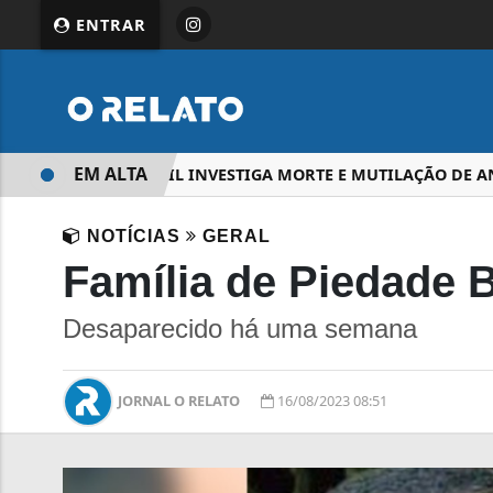
ENTRAR
EM ALTA
POLÍCIA CIVIL INVESTIGA MORTE E MUTILAÇÃO DE A
NOTÍCIAS
GERAL
Família de Piedade
Desaparecido há uma semana
JORNAL O RELATO
16/08/2023 08:51