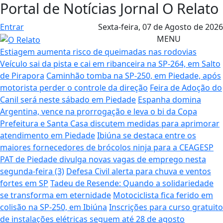
Portal de Notícias Jornal O Relato
Entrar
Sexta-feira,
07 de Agosto de 2026
MENU
Estiagem aumenta risco de queimadas nas rodovias
Veículo sai da pista e cai em ribanceira na SP-264, em Salto
de Pirapora
Caminhão tomba na SP-250, em Piedade, após
motorista perder o controle da direção
Feira de Adoção do
Canil será neste sábado em Piedade
Espanha domina
Argentina, vence na prorrogação e leva o bi da Copa
Prefeitura e Santa Casa discutem medidas para aprimorar
atendimento em Piedade
Ibiúna se destaca entre os
maiores fornecedores de brócolos ninja para a CEAGESP
PAT de Piedade divulga novas vagas de emprego nesta
segunda-feira (3)
Defesa Civil alerta para chuva e ventos
fortes em SP
Tadeu de Resende: Quando a solidariedade
se transforma em eternidade
Motociclista fica ferido em
colisão na SP-250, em Ibiúna
Inscrições para curso gratuito
de instalações elétricas seguem até 28 de agosto