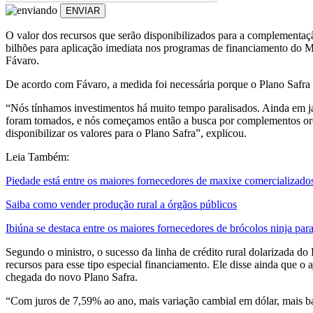
ENVIAR
O valor dos recursos que serão disponibilizados para a complementaç
bilhões para aplicação imediata nos programas de financiamento do Mod
Fávaro.
De acordo com Fávaro, a medida foi necessária porque o Plano Safra 
“Nós tínhamos investimentos há muito tempo paralisados. Ainda em j
foram tomados, e nós começamos então a busca por complementos or
disponibilizar os valores para o Plano Safra”, explicou.
Leia Também:
Piedade está entre os maiores fornecedores de maxixe comercializ
Saiba como vender produção rural a órgãos públicos
Ibiúna se destaca entre os maiores fornecedores de brócolos ninja 
Segundo o ministro, o sucesso da linha de crédito rural dolarizada
recursos para esse tipo especial financiamento. Ele disse ainda que o 
chegada do novo Plano Safra.
“Com juros de 7,59% ao ano, mais variação cambial em dólar, mais ba