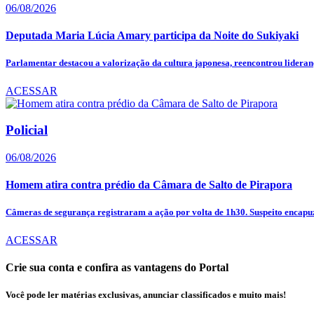
06/08/2026
Deputada Maria Lúcia Amary participa da Noite do Sukiyaki
Parlamentar destacou a valorização da cultura japonesa, reencontrou lideranç
ACESSAR
Policial
06/08/2026
Homem atira contra prédio da Câmara de Salto de Pirapora
Câmeras de segurança registraram a ação por volta de 1h30. Suspeito encapuz
ACESSAR
Crie sua conta e confira as vantagens do Portal
Você pode ler matérias exclusivas, anunciar classificados e muito mais!