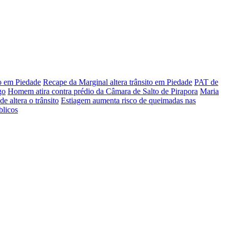
o em Piedade
Recape da Marginal altera trânsito em Piedade
PAT de
go
Homem atira contra prédio da Câmara de Salto de Pirapora
Maria
e altera o trânsito
Estiagem aumenta risco de queimadas nas
blicos