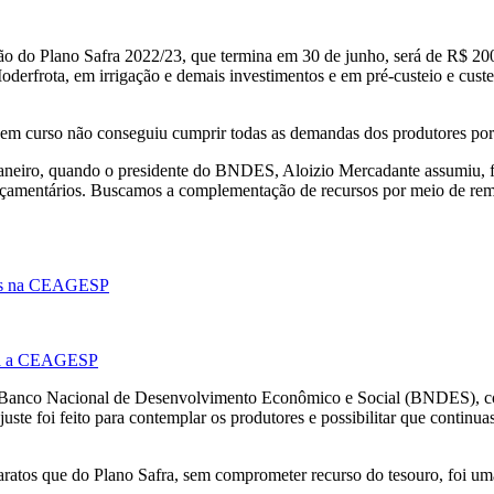
ão do Plano Safra 2022/23, que termina em 30 de junho, será de R$ 200
erfrota, em irrigação e demais investimentos e em pré-custeio e custeio
em curso não conseguiu cumprir todas as demandas dos produtores por 
aneiro, quando o presidente do BNDES, Aloizio Mercadante assumiu, fo
çamentários. Buscamos a complementação de recursos por meio de re
ados na CEAGESP
para a CEAGESP
 do Banco Nacional de Desenvolvimento Econômico e Social (BNDES), c
ajuste foi feito para contemplar os produtores e possibilitar que contin
ratos que do Plano Safra, sem comprometer recurso do tesouro, foi uma