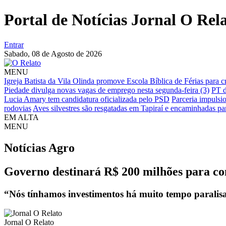
Portal de Notícias Jornal O Rel
Entrar
Sabado,
08 de Agosto de 2026
MENU
Igreja Batista da Vila Olinda promove Escola Bíblica de Férias para 
Piedade divulga novas vagas de emprego nesta segunda-feira (3)
PT d
Lucia Amary tem candidatura oficializada pelo PSD
Parceria impulsi
rodovias
Aves silvestres são resgatadas em Tapiraí e encaminhadas par
EM ALTA
MENU
Notícias
Agro
Governo destinará R$ 200 milhões para c
“Nós tínhamos investimentos há muito tempo paralisa
Jornal O Relato