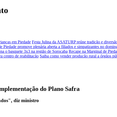
ato
crianças em Piedade
Festa Julina da ASATURP reúne tradição e diversã
e Piedade promove plenária aberta a filiados e simpatizantes no domin
ona o basquete 3x3 na região de Sorocaba
Recape na Marginal de Piedad
a centro de reabilitação
Saiba como vender produção rural a órgãos pú
omplementação do Plano Safra
dos", diz ministro