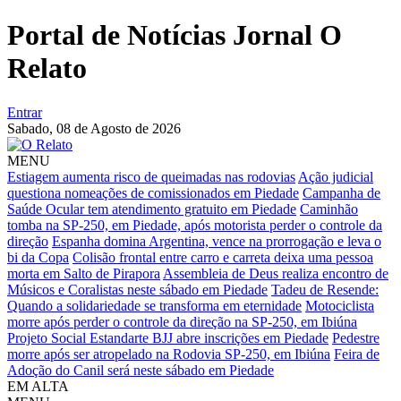
Portal de Notícias Jornal O
Relato
Entrar
Sabado,
08 de Agosto de 2026
MENU
Estiagem aumenta risco de queimadas nas rodovias
Ação judicial
questiona nomeações de comissionados em Piedade
Campanha de
Saúde Ocular tem atendimento gratuito em Piedade
Caminhão
tomba na SP-250, em Piedade, após motorista perder o controle da
direção
Espanha domina Argentina, vence na prorrogação e leva o
bi da Copa
Colisão frontal entre carro e carreta deixa uma pessoa
morta em Salto de Pirapora
Assembleia de Deus realiza encontro de
Músicos e Coralistas neste sábado em Piedade
Tadeu de Resende:
Quando a solidariedade se transforma em eternidade
Motociclista
morre após perder o controle da direção na SP-250, em Ibiúna
Projeto Social Estandarte BJJ abre inscrições em Piedade
Pedestre
morre após ser atropelado na Rodovia SP-250, em Ibiúna
Feira de
Adoção do Canil será neste sábado em Piedade
EM ALTA