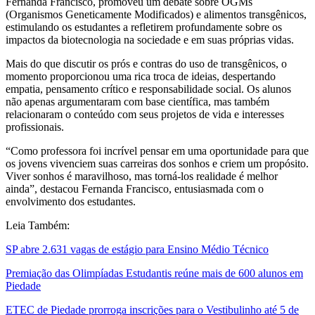
Fernanda Francisco, promoveu um debate sobre OGMs
(Organismos Geneticamente Modificados) e alimentos transgênicos,
estimulando os estudantes a refletirem profundamente sobre os
impactos da biotecnologia na sociedade e em suas próprias vidas.
Mais do que discutir os prós e contras do uso de transgênicos, o
momento proporcionou uma rica troca de ideias, despertando
empatia, pensamento crítico e responsabilidade social. Os alunos
não apenas argumentaram com base científica, mas também
relacionaram o conteúdo com seus projetos de vida e interesses
profissionais.
“Como professora foi incrível pensar em uma oportunidade para que
os jovens vivenciem suas carreiras dos sonhos e criem um propósito.
Viver sonhos é maravilhoso, mas torná-los realidade é melhor
ainda”, destacou Fernanda Francisco, entusiasmada com o
envolvimento dos estudantes.
Leia Também:
SP abre 2.631 vagas de estágio para Ensino Médio Técnico
Premiação das Olimpíadas Estudantis reúne mais de 600 alunos em
Piedade
ETEC de Piedade prorroga inscrições para o Vestibulinho até 5 de