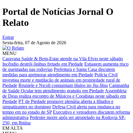
Portal de Notícias Jornal O
Relato
Entrar
Sexta-feira,
07 de Agosto de 2026
MENU
Caravana Saúde & Bem-Estar atende na Vila Elvio neste sábado
Incêndio destrói ônibus fretado em Piedade
Estiagem aumenta risco
de queimadas nas rodovias
Prefeitura e Santa Casa discutem
medidas para aprimorar atendimento em Piedade
Polícia Civil
investiga morte e mutilação de animais em propriedade rural de
Piedade
Bruniele e Nicoli conquistam títulos no Jiu-Jítsu
Campanha
de Saúde Ocular tem atendimento gratuito em Piedade
Assembleia
de Deus realiza encontro de Músicos e Coralistas neste sábado em
Piedade
PT de Piedade promove plenária aberta a filiados e
simpatizantes no domingo
Defesa Civil alerta para mudança no
tempo em no estado de SP
Executivo e vereadores discutem reforma
administrativa
Pedestre morre após ser atropelado na Rodovia SP-
250, em Ibiúna
EM ALTA