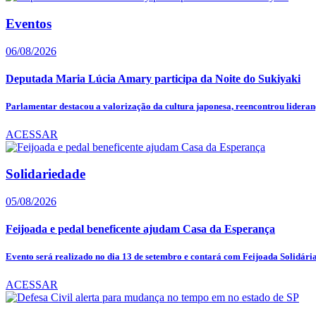
Eventos
06/08/2026
Deputada Maria Lúcia Amary participa da Noite do Sukiyaki
Parlamentar destacou a valorização da cultura japonesa, reencontrou lideranç
ACESSAR
Solidariedade
05/08/2026
Feijoada e pedal beneficente ajudam Casa da Esperança
Evento será realizado no dia 13 de setembro e contará com Feijoada Solidária,
ACESSAR