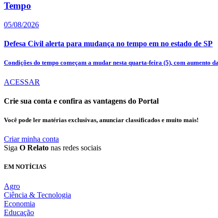
Tempo
05/08/2026
Defesa Civil alerta para mudança no tempo em no estado de SP
Condições do tempo começam a mudar nesta quarta-feira (5), com aumento das
ACESSAR
Crie sua conta e confira as vantagens do Portal
Você pode ler matérias exclusivas, anunciar classificados e muito mais!
Criar minha conta
Siga
O Relato
nas redes sociais
EM NOTÍCIAS
Agro
Ciência & Tecnologia
Economia
Educação