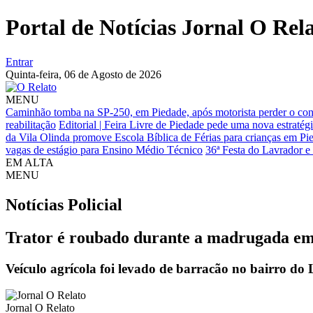
Portal de Notícias Jornal O Rel
Entrar
Quinta-feira,
06 de Agosto de 2026
MENU
Caminhão tomba na SP-250, em Piedade, após motorista perder o cont
reabilitação
Editorial | Feira Livre de Piedade pede uma nova estratégi
da Vila Olinda promove Escola Bíblica de Férias para crianças em Pi
vagas de estágio para Ensino Médio Técnico
36ª Festa do Lavrador e
EM ALTA
MENU
Notícias
Policial
Trator é roubado durante a madrugada e
Veículo agrícola foi levado de barracão no bairro do
Jornal O Relato