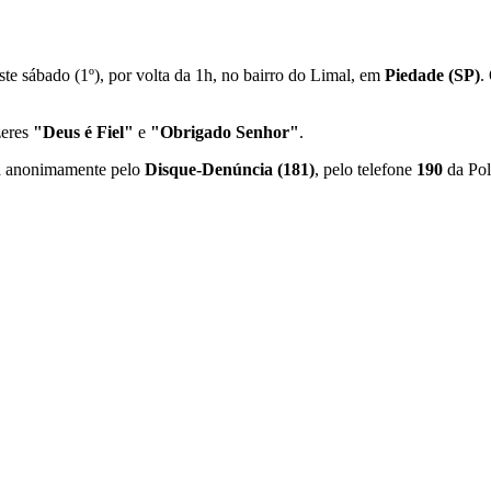
e sábado (1º), por volta da 1h, no bairro do Limal, em
Piedade (SP)
.
zeres
"Deus é Fiel"
e
"Obrigado Senhor"
.
da anonimamente pelo
Disque-Denúncia (181)
, pelo telefone
190
da Pol