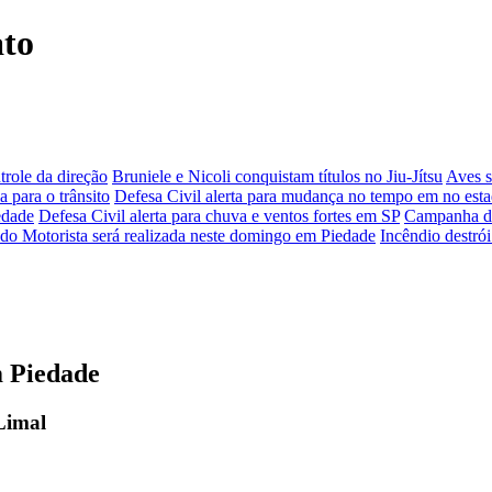
ato
role da direção
Bruniele e Nicoli conquistam títulos no Jiu-Jítsu
Aves s
a para o trânsito
Defesa Civil alerta para mudança no tempo em no est
edade
Defesa Civil alerta para chuva e ventos fortes em SP
Campanha de
 do Motorista será realizada neste domingo em Piedade
Incêndio destró
m Piedade
 Limal