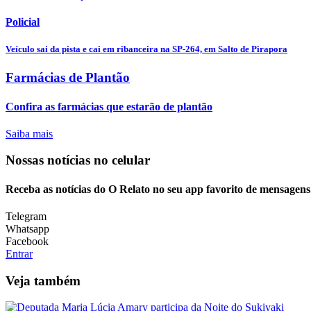
Policial
Veículo sai da pista e cai em ribanceira na SP-264, em Salto de Pirapora
Farmácias de Plantão
Confira as farmácias que estarão de plantão
Saiba mais
Nossas notícias
no celular
Receba as notícias do O Relato no seu app favorito de mensagens
Telegram
Whatsapp
Facebook
Entrar
Veja também