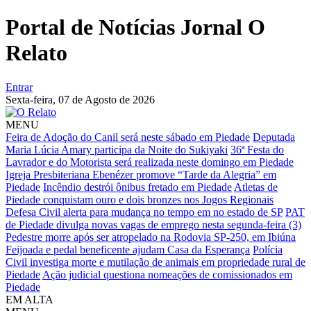
Portal de Notícias Jornal O
Relato
Entrar
Sexta-feira,
07 de Agosto de 2026
MENU
Feira de Adoção do Canil será neste sábado em Piedade
Deputada
Maria Lúcia Amary participa da Noite do Sukiyaki
36ª Festa do
Lavrador e do Motorista será realizada neste domingo em Piedade
Igreja Presbiteriana Ebenézer promove “Tarde da Alegria” em
Piedade
Incêndio destrói ônibus fretado em Piedade
Atletas de
Piedade conquistam ouro e dois bronzes nos Jogos Regionais
Defesa Civil alerta para mudança no tempo em no estado de SP
PAT
de Piedade divulga novas vagas de emprego nesta segunda-feira (3)
Pedestre morre após ser atropelado na Rodovia SP-250, em Ibiúna
Feijoada e pedal beneficente ajudam Casa da Esperança
Polícia
Civil investiga morte e mutilação de animais em propriedade rural de
Piedade
Ação judicial questiona nomeações de comissionados em
Piedade
EM ALTA