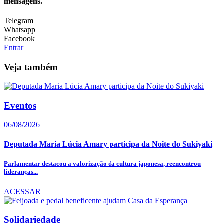
mensagens.
Telegram
Whatsapp
Facebook
Entrar
Veja também
Eventos
06/08/2026
Deputada Maria Lúcia Amary participa da Noite do Sukiyaki
Parlamentar destacou a valorização da cultura japonesa, reencontrou
lideranças...
ACESSAR
Solidariedade