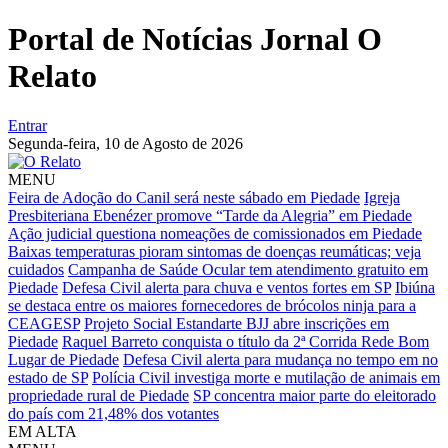
Portal de Notícias Jornal O
Relato
Entrar
Segunda-feira,
10 de Agosto de 2026
MENU
Feira de Adoção do Canil será neste sábado em Piedade
Igreja
Presbiteriana Ebenézer promove “Tarde da Alegria” em Piedade
Ação judicial questiona nomeações de comissionados em Piedade
Baixas temperaturas pioram sintomas de doenças reumáticas; veja
cuidados
Campanha de Saúde Ocular tem atendimento gratuito em
Piedade
Defesa Civil alerta para chuva e ventos fortes em SP
Ibiúna
se destaca entre os maiores fornecedores de brócolos ninja para a
CEAGESP
Projeto Social Estandarte BJJ abre inscrições em
Piedade
Raquel Barreto conquista o título da 2ª Corrida Rede Bom
Lugar de Piedade
Defesa Civil alerta para mudança no tempo em no
estado de SP
Polícia Civil investiga morte e mutilação de animais em
propriedade rural de Piedade
SP concentra maior parte do eleitorado
do país com 21,48% dos votantes
EM ALTA