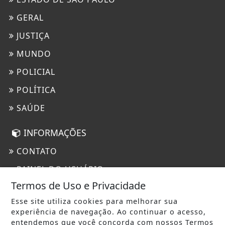
GERAL
JUSTIÇA
MUNDO
POLICIAL
POLÍTICA
SAÚDE
INFORMAÇÕES
CONTATO
PAINEL DO USUÁRIO
Termos de Uso e Privacidade
TERMOS DE USO E PRIVACIDADE
Esse site utiliza cookies para melhorar sua
experiência de navegação. Ao continuar o acesso,
entendemos que você concorda com nossos Termos