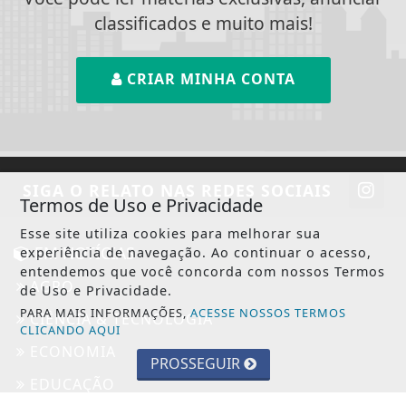
classificados e muito mais!
CRIAR MINHA CONTA
SIGA
O RELATO
NAS REDES SOCIAIS
Termos de Uso e Privacidade
Esse site utiliza cookies para melhorar sua
EM NOTÍCIAS
experiência de navegação. Ao continuar o acesso,
entendemos que você concorda com nossos Termos
AGRO
de Uso e Privacidade.
PARA MAIS INFORMAÇÕES,
ACESSE NOSSOS TERMOS
CIÊNCIA & TECNOLOGIA
CLICANDO AQUI
ECONOMIA
PROSSEGUIR
EDUCAÇÃO