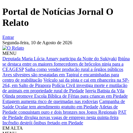
Portal de Notícias Jornal O
Relato
Entrar
Segunda-feira,
10 de Agosto de 2026
MENU
Deputada Maria Lúcia Amary participa da Noite do Sukiyaki
Ibiúna
se destaca entre os maiores fornecedores de brócolos ninja para a
CEAGESP
Saiba como vender produção rural a órgãos públicos
Aves silvestres são resgatadas em Tapiraí e encaminhadas para
centro de reabilitação
Veículo sai da pista e cai em ribanceira na SP-
264, em Salto de Pirapora
Polícia Civil investiga morte e mutilação
de animais em propriedade rural de Piedade
Igreja Batista da Vila
Olinda promove Escola Bíblica de Férias para crianças em Piedade
Estiagem aumenta risco de queimadas nas rodovias
Campanha de
Saúde Ocular tem atendimento gratuito em Piedade
Atletas de
Piedade conquistam ouro e dois bronzes nos Jogos Regionais
PAT
de Piedade divulga novas vagas de emprego nesta quinta-feira
Incêndio destrói ônibus fretado em Piedade
EM ALTA