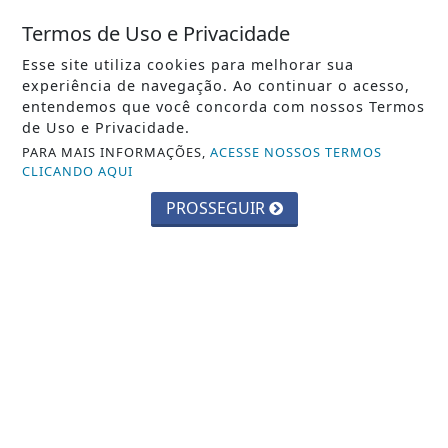
EM NOTÍCIAS
Termos de Uso e Privacidade
AGRO
Esse site utiliza cookies para melhorar sua
CIÊNCIA & TECNOLOGIA
experiência de navegação. Ao continuar o acesso,
entendemos que você concorda com nossos Termos
ECONOMIA
de Uso e Privacidade.
EDUCAÇÃO
PARA MAIS INFORMAÇÕES,
ACESSE NOSSOS TERMOS
CLICANDO AQUI
ENTRETENIMENTO
PROSSEGUIR
ESTADO DE SÃO PAULO
GERAL
JUSTIÇA
MUNDO
POLICIAL
POLÍTICA
SAÚDE