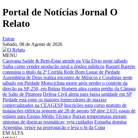
Portal de Notícias Jornal O
Relato
Entrar
Sabado,
08 de Agosto de 2026
MENU
Caravana Saúde & Bem-Estar atende na Vila Elvio neste sábado
Saiba como vender produção rural a órgãos públicos
Raquel Barreto
conquista o título da 2ª Corrida Rede Bom Lugar de Piedade
Assembleia de Deus realiza encontro de Músicos e Coralistas neste
sábado em Piedade
Motociclista morre após perder o controle da
direção na SP-250, em Ibiúna
Homem atira contra prédio da Câmara
de Salto de Pirapora
Defesa Civil alerta para baixa umidade em SP
Piedade está entre os maiores fornecedores de maxixe
comercializados na CEAGESP
Inscrições para curso gratuito de
instalações elétricas seguem até 28 de agosto
SP abre 2.631 vagas de
estágio para Ensino Médio Técnico
Baixas temperaturas pioram
sintomas de doenças reumáticas; veja cuidados
Espanha domina
Argentina, vence na prorrogação e leva o bi da Copa
EM ALTA