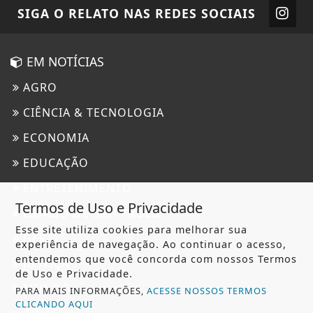
SIGA
O RELATO
NAS REDES SOCIAIS
EM NOTÍCIAS
AGRO
CIÊNCIA & TECNOLOGIA
ECONOMIA
EDUCAÇÃO
ENTRETENIMENTO
Termos de Uso e Privacidade
ESTADO DE SÃO PAULO
Esse site utiliza cookies para melhorar sua
GERAL
experiência de navegação. Ao continuar o acesso,
entendemos que você concorda com nossos Termos
JUSTIÇA
de Uso e Privacidade.
MUNDO
PARA MAIS INFORMAÇÕES,
ACESSE NOSSOS TERMOS
CLICANDO AQUI