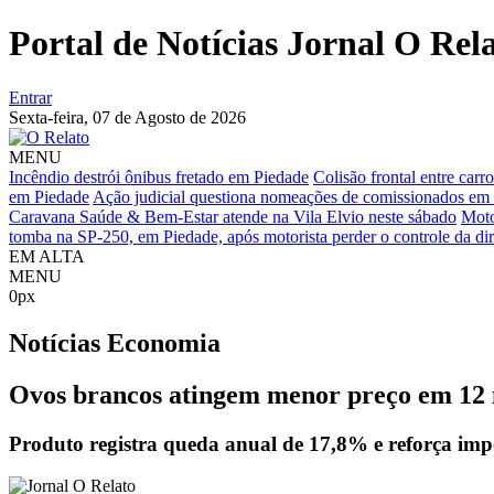
Portal de Notícias Jornal O Rel
Entrar
Sexta-feira,
07 de Agosto de 2026
MENU
Incêndio destrói ônibus fretado em Piedade
Colisão frontal entre car
em Piedade
Ação judicial questiona nomeações de comissionados em
Caravana Saúde & Bem-Estar atende na Vila Elvio neste sábado
Moto
tomba na SP-250, em Piedade, após motorista perder o controle da di
EM ALTA
MENU
0px
Notícias
Economia
Ovos brancos atingem menor preço em 1
Produto registra queda anual de 17,8% e reforça impo