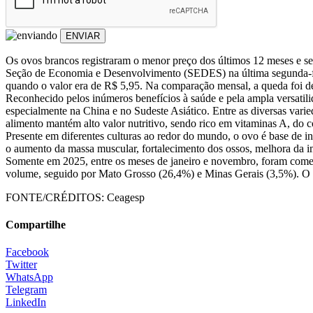
ENVIAR
Os ovos brancos registraram o menor preço dos últimos 12 meses e s
Seção de Economia e Desenvolvimento (SEDES) na última segunda-fei
quando o valor era de R$ 5,95. Na comparação mensal, a queda foi d
Reconhecido pelos inúmeros benefícios à saúde e pela ampla versatil
especialmente na China e no Sudeste Asiático. Entre as diversas varie
alimento mantém alto valor nutritivo, sendo rico em vitaminas A, do c
Presente em diferentes culturas ao redor do mundo, o ovo é base de i
o aumento da massa muscular, fortalecimento dos ossos, melhora da i
Somente em 2025, entre os meses de janeiro e novembro, foram comer
volume, seguido por Mato Grosso (26,4%) e Minas Gerais (3,5%). O pe
FONTE/CRÉDITOS:
Ceagesp
Compartilhe
Facebook
Twitter
WhatsApp
Telegram
LinkedIn