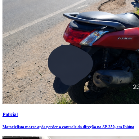
Policial
Motociclista morre após perder o controle da direção na SP-250, em Ibiúna