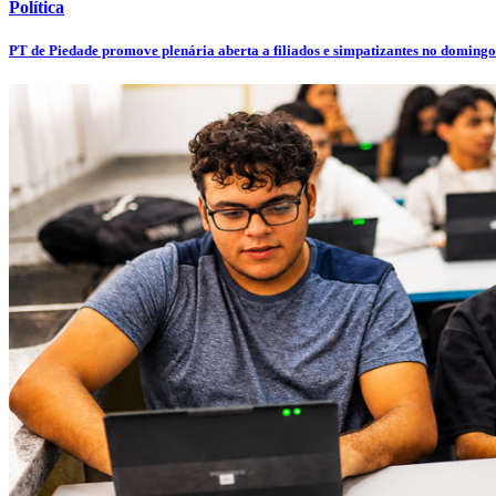
Política
PT de Piedade promove plenária aberta a filiados e simpatizantes no domingo