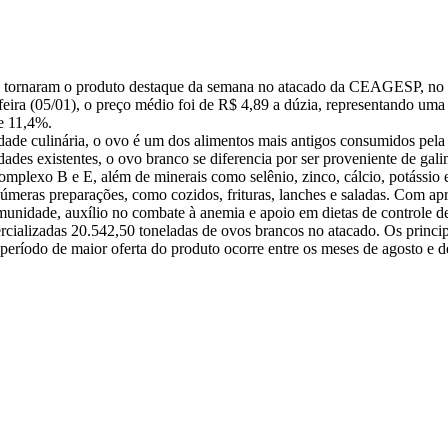
e tornaram o produto destaque da semana no atacado da CEAGESP, no pe
ra (05/01), o preço médio foi de R$ 4,89 a dúzia, representando um
e 11,4%.
idade culinária, o ovo é um dos alimentos mais antigos consumidos pel
dades existentes, o ovo branco se diferencia por ser proveniente de ga
omplexo B e E, além de minerais como selênio, zinco, cálcio, potássio e
númeras preparações, como cozidos, frituras, lanches e saladas. Com ap
munidade, auxílio no combate à anemia e apoio em dietas de controle d
cializadas 20.542,50 toneladas de ovos brancos no atacado. Os princi
ríodo de maior oferta do produto ocorre entre os meses de agosto e d