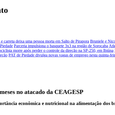
ato
ro e carreta deixa uma pessoa morta em Salto de Pirapora
Bruniele e Nico
 Piedade
Parceria impulsiona o basquete 3x3 na região de Sorocaba
Atl
ciclista morre após perder o controle da direção na SP-250, em Ibiúna
reção
PAT de Piedade divulga novas vagas de emprego nesta quinta-fei
2 meses no atacado da CEAGESP
rtância econômica e nutricional na alimentação dos br