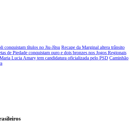
li conquistam títulos no Jiu-Jítsu
Recape da Marginal altera trânsito
etas de Piedade conquistam ouro e dois bronzes nos Jogos Regionais
Maria Lucia Amary tem candidatura oficializada pelo PSD
Caminhão
ra
asileiros