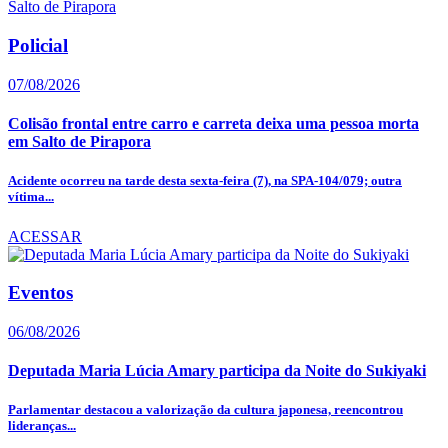
Policial
07/08/2026
Colisão frontal entre carro e carreta deixa uma pessoa morta
em Salto de Pirapora
Acidente ocorreu na tarde desta sexta-feira (7), na SPA-104/079; outra
vítima...
ACESSAR
Eventos
06/08/2026
Deputada Maria Lúcia Amary participa da Noite do Sukiyaki
Parlamentar destacou a valorização da cultura japonesa, reencontrou
lideranças...