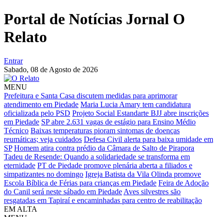
Portal de Notícias Jornal O
Relato
Entrar
Sabado,
08 de Agosto de 2026
MENU
Prefeitura e Santa Casa discutem medidas para aprimorar
atendimento em Piedade
Maria Lucia Amary tem candidatura
oficializada pelo PSD
Projeto Social Estandarte BJJ abre inscrições
em Piedade
SP abre 2.631 vagas de estágio para Ensino Médio
Técnico
Baixas temperaturas pioram sintomas de doenças
reumáticas; veja cuidados
Defesa Civil alerta para baixa umidade em
SP
Homem atira contra prédio da Câmara de Salto de Pirapora
Tadeu de Resende: Quando a solidariedade se transforma em
eternidade
PT de Piedade promove plenária aberta a filiados e
simpatizantes no domingo
Igreja Batista da Vila Olinda promove
Escola Bíblica de Férias para crianças em Piedade
Feira de Adoção
do Canil será neste sábado em Piedade
Aves silvestres são
resgatadas em Tapiraí e encaminhadas para centro de reabilitação
EM ALTA