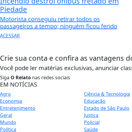
Incêndio destrói ônibus fretado em
Piedade
Motorista conseguiu retirar todos os
passageiros a tempo; ninguém ficou ferido
ACESSAR
Crie sua conta e confira as vantagens d
Você pode ler matérias exclusivas, anunciar clas
Siga
O Relato
nas redes sociais
EM NOTÍCIAS
Agro
Ciência & Tecnologia
Economia
Educação
Entretenimento
Estado de São Paulo
Geral
Justiça
Mundo
Policial
Política
Saúde