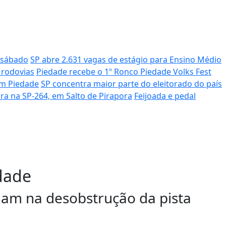
e sábado
SP abre 2.631 vagas de estágio para Ensino Médio
 rodovias
Piedade recebe o 1º Ronco Piedade Volks Fest
 em Piedade
SP concentra maior parte do eleitorado do país
eira na SP-264, em Salto de Pirapora
Feijoada e pedal
dade
lham na desobstrução da pista