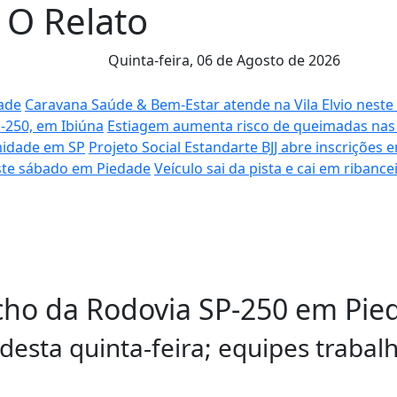
l O Relato
Quinta-feira,
06 de Agosto de 2026
dade
Caravana Saúde & Bem-Estar atende na Vila Elvio nest
-250, em Ibiúna
Estiagem aumenta risco de queimadas nas
umidade em SP
Projeto Social Estandarte BJJ abre inscrições
este sábado em Piedade
Veículo sai da pista e cai em ribanc
echo da Rodovia SP-250 em Pie
 desta quinta-feira; equipes traba