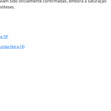
viam sido oficialmente confirmadas, embora a saturação
ipóteses.
de SP
nda-feira (3)