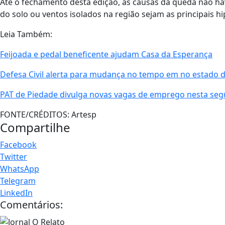
Até o fechamento desta edição, as causas da queda não ha
do solo ou ventos isolados na região sejam as principais h
Leia Também:
Feijoada e pedal beneficente ajudam Casa da Esperança
Defesa Civil alerta para mudança no tempo em no estado 
PAT de Piedade divulga novas vagas de emprego nesta segu
FONTE/CRÉDITOS:
Artesp
Compartilhe
Facebook
Twitter
WhatsApp
Telegram
LinkedIn
Comentários: