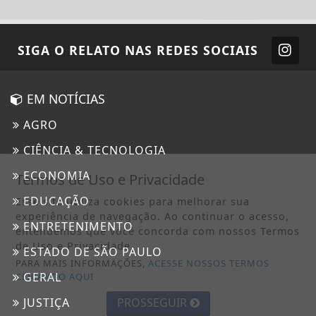
SIGA
O RELATO
NAS REDES SOCIAIS
EM NOTÍCIAS
AGRO
CIÊNCIA & TECNOLOGIA
ECONOMIA
Termos de Uso e Privacidade
EDUCAÇÃO
Esse site utiliza cookies para melhorar sua
experiência de navegação. Ao continuar o acesso,
ENTRETENIMENTO
entendemos que você concorda com nossos Termos
de Uso e Privacidade.
ESTADO DE SÃO PAULO
PARA MAIS INFORMAÇÕES,
ACESSE NOSSOS TERMOS
GERAL
CLICANDO AQUI
JUSTIÇA
PROSSEGUIR