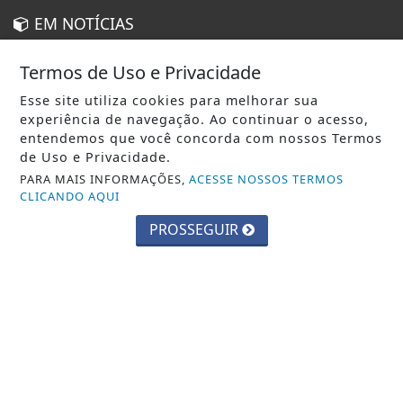
EM NOTÍCIAS
AGRO
Termos de Uso e Privacidade
CIÊNCIA & TECNOLOGIA
Esse site utiliza cookies para melhorar sua
experiência de navegação. Ao continuar o acesso,
ECONOMIA
entendemos que você concorda com nossos Termos
EDUCAÇÃO
de Uso e Privacidade.
PARA MAIS INFORMAÇÕES,
ACESSE NOSSOS TERMOS
ENTRETENIMENTO
CLICANDO AQUI
ESTADO DE SÃO PAULO
PROSSEGUIR
GERAL
JUSTIÇA
MUNDO
POLICIAL
POLÍTICA