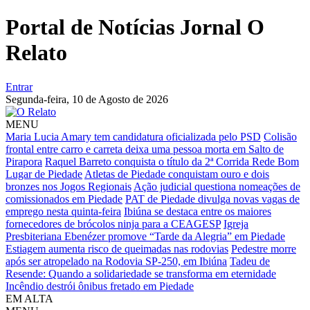
Portal de Notícias Jornal O
Relato
Entrar
Segunda-feira,
10 de Agosto de 2026
MENU
Maria Lucia Amary tem candidatura oficializada pelo PSD
Colisão
frontal entre carro e carreta deixa uma pessoa morta em Salto de
Pirapora
Raquel Barreto conquista o título da 2ª Corrida Rede Bom
Lugar de Piedade
Atletas de Piedade conquistam ouro e dois
bronzes nos Jogos Regionais
Ação judicial questiona nomeações de
comissionados em Piedade
PAT de Piedade divulga novas vagas de
emprego nesta quinta-feira
Ibiúna se destaca entre os maiores
fornecedores de brócolos ninja para a CEAGESP
Igreja
Presbiteriana Ebenézer promove “Tarde da Alegria” em Piedade
Estiagem aumenta risco de queimadas nas rodovias
Pedestre morre
após ser atropelado na Rodovia SP-250, em Ibiúna
Tadeu de
Resende: Quando a solidariedade se transforma em eternidade
Incêndio destrói ônibus fretado em Piedade
EM ALTA