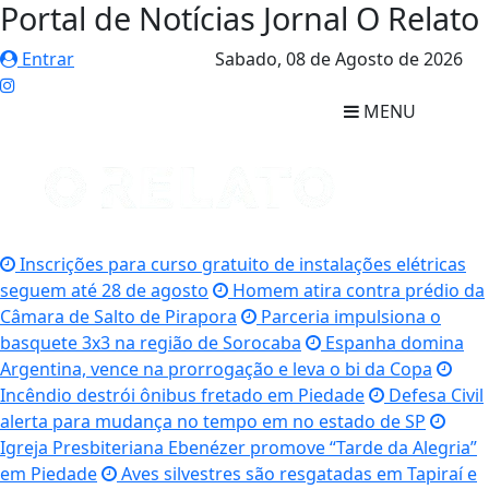
Portal de Notícias Jornal O Relato
Entrar
Sabado,
08 de Agosto de 2026
MENU
Inscrições para curso gratuito de instalações elétricas
seguem até 28 de agosto
Homem atira contra prédio da
Câmara de Salto de Pirapora
Parceria impulsiona o
basquete 3x3 na região de Sorocaba
Espanha domina
Argentina, vence na prorrogação e leva o bi da Copa
Incêndio destrói ônibus fretado em Piedade
Defesa Civil
alerta para mudança no tempo em no estado de SP
Igreja Presbiteriana Ebenézer promove “Tarde da Alegria”
em Piedade
Aves silvestres são resgatadas em Tapiraí e