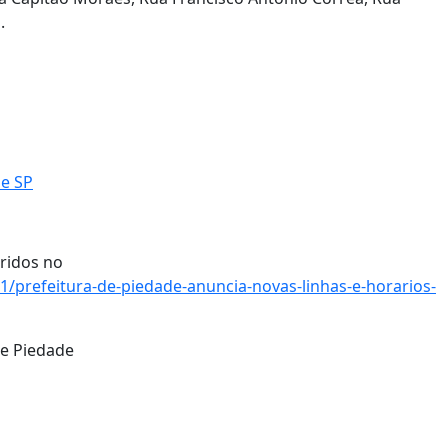
.
de SP
ridos no
1/prefeitura-de-piedade-anuncia-novas-linhas-e-horarios-
de Piedade