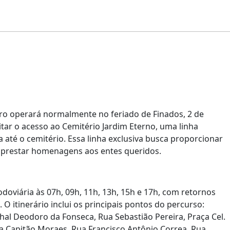
ero operará normalmente no feriado de Finados, 2 de
tar o acesso ao Cemitério Jardim Eterno, uma linha
a até o cemitério. Essa linha exclusiva busca proporcionar
 prestar homenagens aos entes queridos.
odoviária às 07h, 09h, 11h, 13h, 15h e 17h, com retornos
 O itinerário inclui os principais pontos do percurso:
hal Deodoro da Fonseca, Rua Sebastião Pereira, Praça Cel.
ua Capitão Moraes, Rua Francisco Antônio Correa, Rua