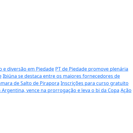
ão e diversão em Piedade
PT de Piedade promove plenária
e
Ibiúna se destaca entre os maiores fornecedores de
mara de Salto de Pirapora
Inscrições para curso gratuito
Argentina, vence na prorrogação e leva o bi da Copa
Ação