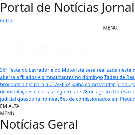
Portal de Notícias Jorna
Entrar
MENU
36ª Festa do Lavrador e do Motorista será realizada nest
aberta a filiados e simpatizantes no domingo
Tadeu de Res
brócolos ninja para a CEAGESP
Saiba como vender produção
de instalações elétricas seguem até 28 de agosto
Defesa Ci
judicial questiona nomeações de comissionados em Pieda
EM ALTA
MENU
Notícias
Geral