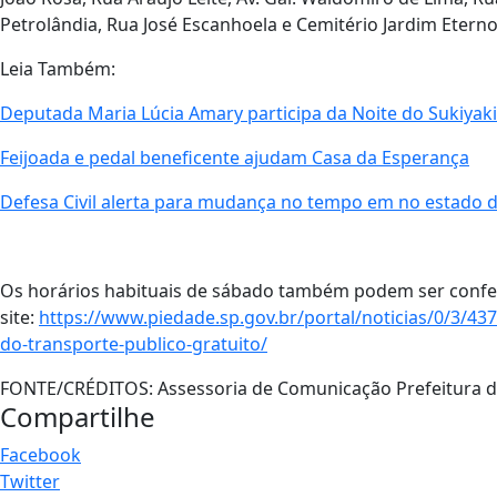
Petrolândia, Rua José Escanhoela e Cemitério Jardim Eterno
Leia Também:
Deputada Maria Lúcia Amary participa da Noite do Sukiyaki
Feijoada e pedal beneficente ajudam Casa da Esperança
Defesa Civil alerta para mudança no tempo em no estado 
Os horários habituais de sábado também podem ser confe
site:
https://www.piedade.sp.gov.br/portal/noticias/0/3/437
do-transporte-publico-gratuito/
FONTE/CRÉDITOS:
Assessoria de Comunicação Prefeitura 
Compartilhe
Facebook
Twitter