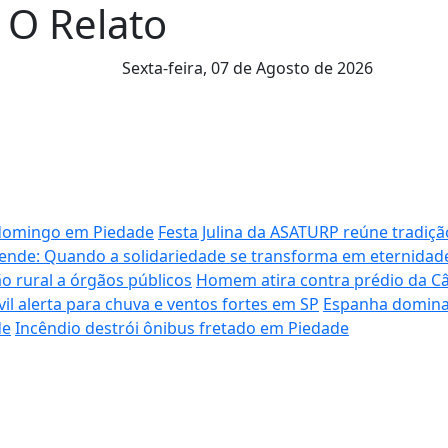
l O Relato
Sexta-feira,
07 de Agosto de 2026
e domingo em Piedade
Festa Julina da ASATURP reúne tradiç
ende: Quando a solidariedade se transforma em eternidad
 rural a órgãos públicos
Homem atira contra prédio da Câ
vil alerta para chuva e ventos fortes em SP
Espanha domina 
de
Incêndio destrói ônibus fretado em Piedade