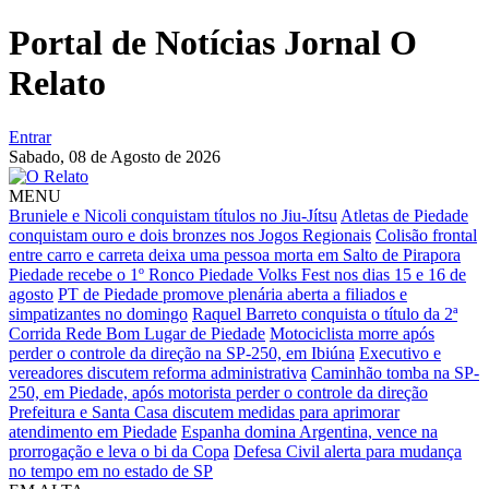
Portal de Notícias Jornal O
Relato
Entrar
Sabado,
08 de Agosto de 2026
MENU
Bruniele e Nicoli conquistam títulos no Jiu-Jítsu
Atletas de Piedade
conquistam ouro e dois bronzes nos Jogos Regionais
Colisão frontal
entre carro e carreta deixa uma pessoa morta em Salto de Pirapora
Piedade recebe o 1º Ronco Piedade Volks Fest nos dias 15 e 16 de
agosto
PT de Piedade promove plenária aberta a filiados e
simpatizantes no domingo
Raquel Barreto conquista o título da 2ª
Corrida Rede Bom Lugar de Piedade
Motociclista morre após
perder o controle da direção na SP-250, em Ibiúna
Executivo e
vereadores discutem reforma administrativa
Caminhão tomba na SP-
250, em Piedade, após motorista perder o controle da direção
Prefeitura e Santa Casa discutem medidas para aprimorar
atendimento em Piedade
Espanha domina Argentina, vence na
prorrogação e leva o bi da Copa
Defesa Civil alerta para mudança
no tempo em no estado de SP