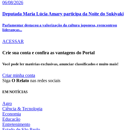
06/08/2026
Deputada Maria Lúcia Amary participa da Noite do Sukiyaki
Parlamentar destacou a valorização da cultura japonesa, reencontrou
lideranças...
ACESSAR
Crie sua conta e confira as vantagens do Portal
Você pode ler matérias exclusivas, anunciar classificados e muito mais!
Criar minha conta
Siga
O Relato
nas redes sociais
EM NOTÍCIAS
Agro
Ciência & Tecnologia
Economia
Educação
Entretenimento
Estado de São Paulo