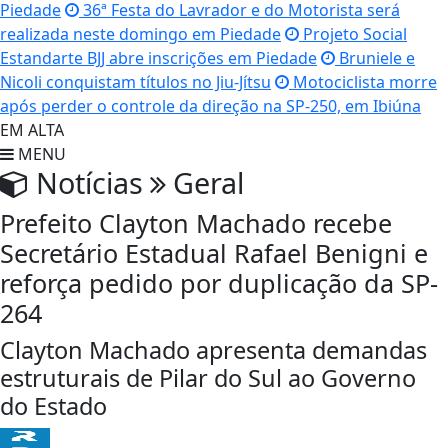
Piedade
36ª Festa do Lavrador e do Motorista será
realizada neste domingo em Piedade
Projeto Social
Estandarte BJJ abre inscrições em Piedade
Bruniele e
Nicoli conquistam títulos no Jiu-Jítsu
Motociclista morre
após perder o controle da direção na SP-250, em Ibiúna
EM ALTA
MENU
Notícias
Geral
Prefeito Clayton Machado recebe
Secretário Estadual Rafael Benigni e
reforça pedido por duplicação da SP-
264
Clayton Machado apresenta demandas
estruturais de Pilar do Sul ao Governo
do Estado