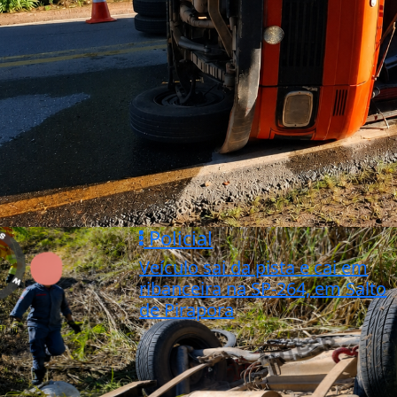
Policial
Veículo sai da pista e cai em
ribanceira na SP-264, em Salto
de Pirapora