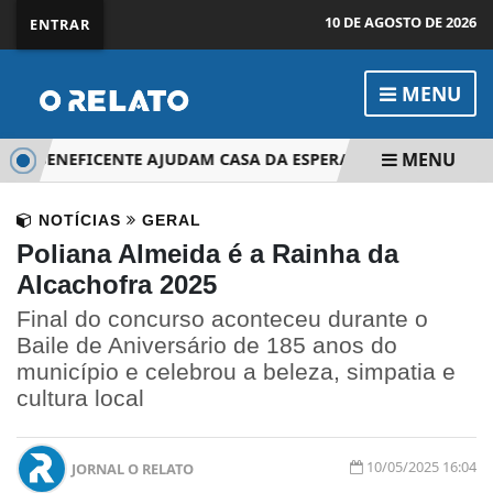
10 DE AGOSTO DE 2026
ENTRAR
MENU
MENU
AL BENEFICENTE AJUDAM CASA DA ESPERANÇA
IGREJA PR
NOTÍCIAS
GERAL
Poliana Almeida é a Rainha da
Alcachofra 2025
Final do concurso aconteceu durante o
Baile de Aniversário de 185 anos do
município e celebrou a beleza, simpatia e
cultura local
10/05/2025 16:04
JORNAL O RELATO