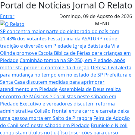
Portal de Notícias Jornal O Relato
Entrar
Domingo,
09 de Agosto de 2026
MENU
SP concentra maior parte do eleitorado do país com
21,48% dos votantes
Festa Julina da ASATURP reúne
tradição e diversão em Piedade
Igreja Batista da Vila
Olinda promove Escola Bíblica de Férias para crianças em
Piedade
Caminhão tomba na SP-250, em Piedade, após
motorista perder o controle da direção
Defesa Civil alerta
para mudança no tempo em no estado de SP
Prefeitura e
Santa Casa discutem medidas para aprimorar
atendimento em Piedade
Assembleia de Deus realiza
encontro de Músicos e Coralistas neste sábado em
Piedade
Executivo e vereadores discutem reforma
administrativa
Colisão frontal entre carro e carreta deixa
uma pessoa morta em Salto de Pirapora
Feira de Adoção
do Canil será neste sábado em Piedade
Bruniele e Nicoli
conquistam títulos no Jiu-Jítsu
Inscrições para curso