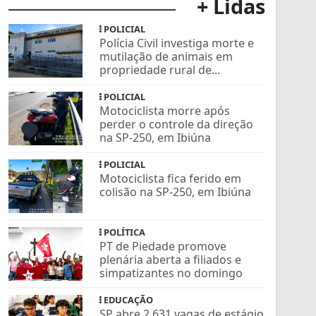
+ Lidas
POLICIAL
Polícia Civil investiga morte e
mutilação de animais em
propriedade rural de...
POLICIAL
Motociclista morre após
perder o controle da direção
na SP-250, em Ibiúna
POLICIAL
Motociclista fica ferido em
colisão na SP-250, em Ibiúna
POLÍTICA
PT de Piedade promove
plenária aberta a filiados e
simpatizantes no domingo
EDUCAÇÃO
SP abre 2.631 vagas de estágio