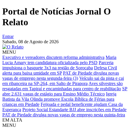
Portal de Notícias Jornal O
Relato
Entrar
Sabado,
08 de Agosto de 2026
MENU
Executivo e vereadores discutem reforma administrativa
Maria
Lucia Amary tem candidatura oficializada pelo PSD
Parceria
impulsiona o basquete 3x3 na região de Sorocaba
Defesa Civil
alerta para baixa umidade em SP
PAT de Piedade divulga novas
vagas de emprego nesta segunda-feira (3)
Veículo sai da pista e cai
em ribanceira na SP-264, em Salto de Pirapora
Aves silvestres são
resgatadas em Tapiraí e encaminhadas para centro de reabilitação
SP
abre 2.631 vagas de estágio para Ensino Médio Técnico
Igreja
Batista da Vila Olinda promove Escola Bíblica de Férias para
crianças em Piedade
Feijoada e pedal beneficente ajudam Casa da
Esperança
Projeto Social Estandarte BJJ abre inscrições em Piedade
PAT de Piedade divulga novas vagas de emprego nesta quinta-feira
EM ALTA
MENU