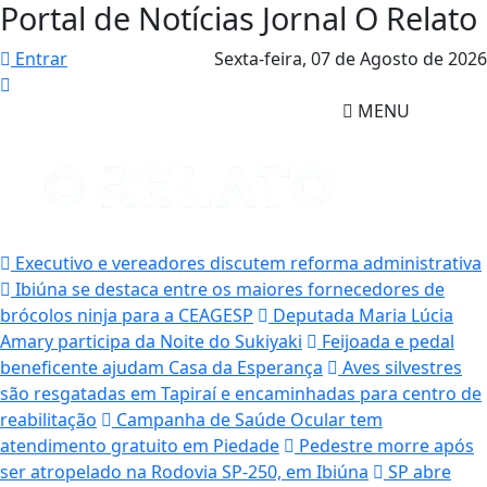
Portal de Notícias Jornal O Relato
Entrar
Sexta-feira,
07 de Agosto de 2026
MENU
Executivo e vereadores discutem reforma administrativa
Ibiúna se destaca entre os maiores fornecedores de
brócolos ninja para a CEAGESP
Deputada Maria Lúcia
Amary participa da Noite do Sukiyaki
Feijoada e pedal
beneficente ajudam Casa da Esperança
Aves silvestres
são resgatadas em Tapiraí e encaminhadas para centro de
reabilitação
Campanha de Saúde Ocular tem
atendimento gratuito em Piedade
Pedestre morre após
ser atropelado na Rodovia SP-250, em Ibiúna
SP abre