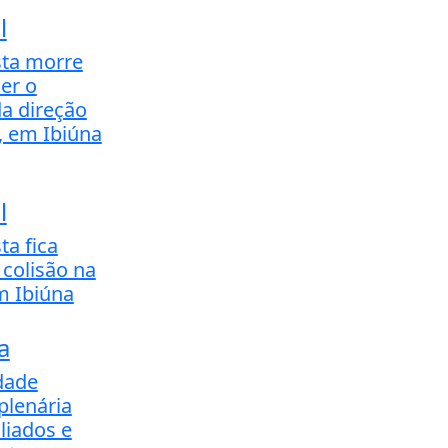
l
sta morre
er o
da direção
, em Ibiúna
l
ta fica
 colisão na
m Ibiúna
a
dade
plenária
iliados e