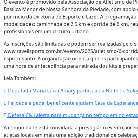
O evento é promovido pela Associação de Atletismo de P
Basílica Menor de Nossa Senhora da Piedade, com apoio d
por meio da Diretoria de Esporte e Lazer. A programaçã
modalidades: caminhada de 2,5 km e corrida de 6 km, re
profissionais em um circuito urbano.
As inscrições são limitadas e podem ser realizadas pelo si
www.ravelisports.com.br/evento/2025/atletismo/6-corrida
esprito-santo. A organização orienta que os participan
uma hora de antecedência para retirada dos kits e prepa
Leia Também:
Deputada Maria Lúcia Amary participa da Noite do Suki
Feijoada e pedal beneficente ajudam Casa da Esperanç
Defesa Civil alerta para mudança no tempo em no esta
A comunidade está convidada a prestigiar o evento, incen
atletas locais em mais uma edição tradicional de celebraç