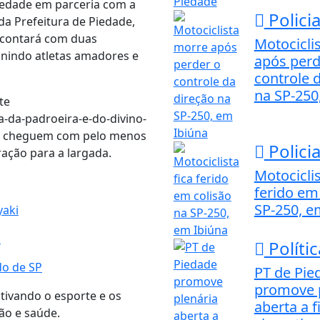
iedade em parceria com a
Policia
a Prefeitura de Piedade,
o contará com duas
Motocicli
unindo atletas amadores e
após perd
controle 
na SP-250
te
-da-padroeira-e-do-divino-
tes cheguem com pelo menos
Policia
ração para a largada.
Motociclis
ferido em
SP-250, e
yaki
a
Polític
do de SP
PT de Pie
promove 
tivando o esporte e os
aberta a f
ão e saúde.