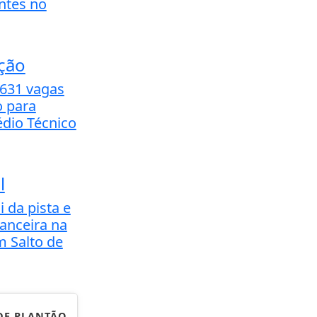
ntes no
ção
.631 vagas
o para
dio Técnico
l
i da pista e
banceira na
m Salto de
DE PLANTÃO