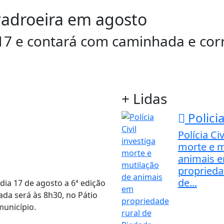
 Padroeira em agosto
17 e contará com caminhada e corr
+ Lidas
Policia
Polícia Civ
morte e m
animais 
proprieda
de...
dia 17 de agosto a 6ª edição
ada será às 8h30, no Pátio
município.