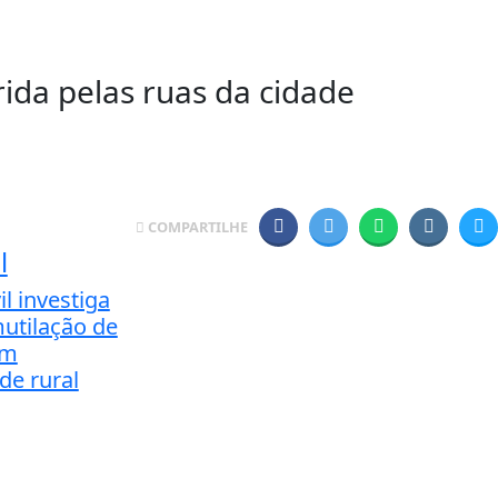
ida pelas ruas da cidade
COMPARTILHE
l
il investiga
utilação de
em
de rural