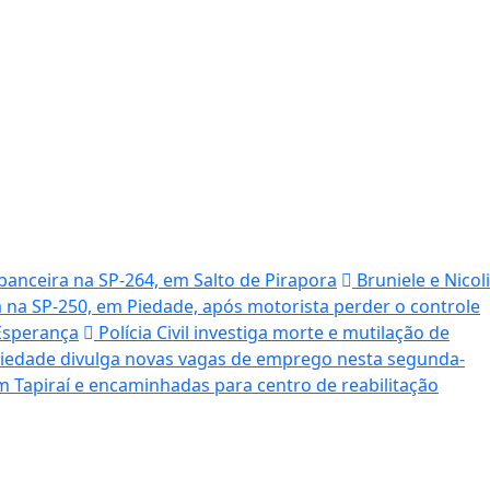
ribanceira na SP-264, em Salto de Pirapora
Bruniele e Nicoli
a SP-250, em Piedade, após motorista perder o controle
Esperança
Polícia Civil investiga morte e mutilação de
iedade divulga novas vagas de emprego nesta segunda-
m Tapiraí e encaminhadas para centro de reabilitação