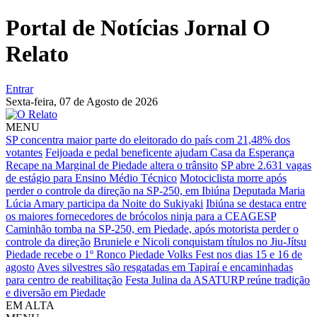
Portal de Notícias Jornal O
Relato
Entrar
Sexta-feira,
07 de Agosto de 2026
MENU
SP concentra maior parte do eleitorado do país com 21,48% dos
votantes
Feijoada e pedal beneficente ajudam Casa da Esperança
Recape na Marginal de Piedade altera o trânsito
SP abre 2.631 vagas
de estágio para Ensino Médio Técnico
Motociclista morre após
perder o controle da direção na SP-250, em Ibiúna
Deputada Maria
Lúcia Amary participa da Noite do Sukiyaki
Ibiúna se destaca entre
os maiores fornecedores de brócolos ninja para a CEAGESP
Caminhão tomba na SP-250, em Piedade, após motorista perder o
controle da direção
Bruniele e Nicoli conquistam títulos no Jiu-Jítsu
Piedade recebe o 1º Ronco Piedade Volks Fest nos dias 15 e 16 de
agosto
Aves silvestres são resgatadas em Tapiraí e encaminhadas
para centro de reabilitação
Festa Julina da ASATURP reúne tradição
e diversão em Piedade
EM ALTA