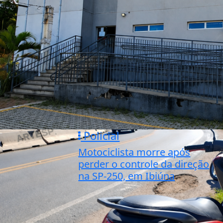
Policial
Motociclista morre após
perder o controle da direção
na SP-250, em Ibiúna