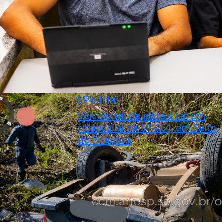
Policial
Veículo sai da pista e cai em
ribanceira na SP-264, em Salto
de Pirapora