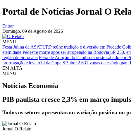
Portal de Notícias Jornal O Rel
Entrar
Domingo,
09 de Agosto de 2026
MENU
Festa Julina da ASATURP reúne tradição e diversão em Piedade
Coli
eternidade
Pedestre morre após ser atropelado na Rodovia SP-250, e
região de Sorocaba
Feira de Adoção do Canil será neste sábado em P
prorrogação e leva o bi da Copa
SP abre 2.631 vagas de estágio para
EM ALTA
MENU
Notícias
Economia
PIB paulista cresce 2,3% em março impulsi
Todos os setores apresentaram variação positiva no 
Jornal O Relato