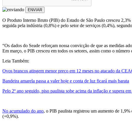
ENVIAR
O Produto Interno Bruto (PIB) do Estado de São Paulo cresceu 2,3% e
seguida pela indústria (0,8%) e pelo setor de serviços (0,4%), segun
“Os dados do Seade reforçam nossa convicção de que as medidas adota
Em março, o PIB cresceu em todos os setores, assim como o número de 
Leia Também:
Ovos brancos atingem menor preço em 12 meses no atacado da C
Bandeira amarela passa a valer hoje e conta de luz ficará mais barata
Pelo 2º ano seguido, piso paulista sobe acima da inflação e supera 
No acumulado do ano
, o PIB paulista registrou um aumento de 1,9% 
(+0,9%).