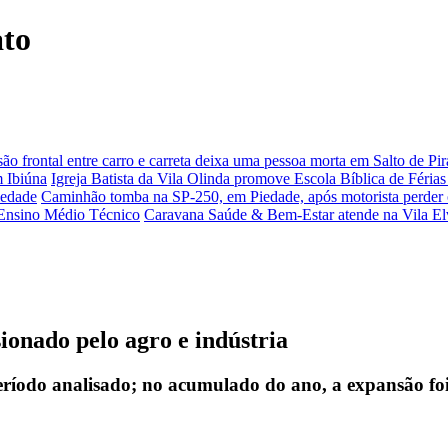
ato
são frontal entre carro e carreta deixa uma pessoa morta em Salto de Pi
m Ibiúna
Igreja Batista da Vila Olinda promove Escola Bíblica de Féria
iedade
Caminhão tomba na SP-250, em Piedade, após motorista perder o
 Ensino Médio Técnico
Caravana Saúde & Bem-Estar atende na Vila El
onado pelo agro e indústria
período analisado; no acumulado do ano, a expansão fo