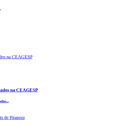
.
alizados na CEAGESP
das...