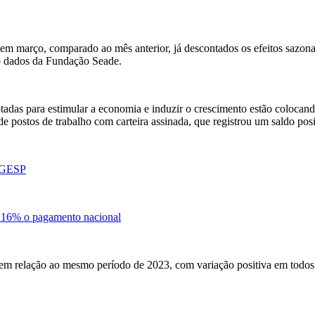
m março, comparado ao mês anterior, já descontados os efeitos sazonais
do dados da Fundação Seade.
das para estimular a economia e induzir o crescimento estão colocand
postos de trabalho com carteira assinada, que registrou um saldo posit
EAGESP
em 16% o pagamento nacional
em relação ao mesmo período de 2023, com variação positiva em todos o