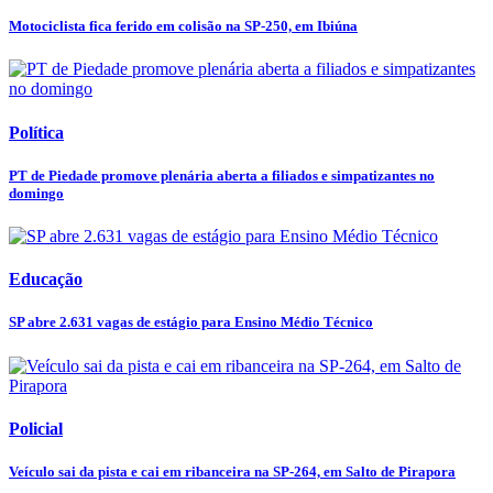
Motociclista fica ferido em colisão na SP-250, em Ibiúna
Política
PT de Piedade promove plenária aberta a filiados e simpatizantes no
domingo
Educação
SP abre 2.631 vagas de estágio para Ensino Médio Técnico
Policial
Veículo sai da pista e cai em ribanceira na SP-264, em Salto de Pirapora