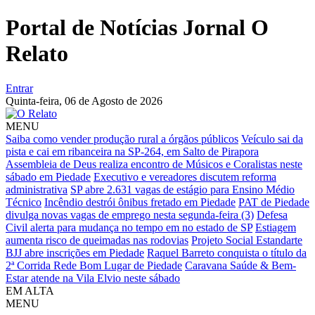
Portal de Notícias Jornal O
Relato
Entrar
Quinta-feira,
06 de Agosto de 2026
MENU
Saiba como vender produção rural a órgãos públicos
Veículo sai da
pista e cai em ribanceira na SP-264, em Salto de Pirapora
Assembleia de Deus realiza encontro de Músicos e Coralistas neste
sábado em Piedade
Executivo e vereadores discutem reforma
administrativa
SP abre 2.631 vagas de estágio para Ensino Médio
Técnico
Incêndio destrói ônibus fretado em Piedade
PAT de Piedade
divulga novas vagas de emprego nesta segunda-feira (3)
Defesa
Civil alerta para mudança no tempo em no estado de SP
Estiagem
aumenta risco de queimadas nas rodovias
Projeto Social Estandarte
BJJ abre inscrições em Piedade
Raquel Barreto conquista o título da
2ª Corrida Rede Bom Lugar de Piedade
Caravana Saúde & Bem-
Estar atende na Vila Elvio neste sábado
EM ALTA
MENU